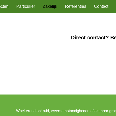
ecten
Particulier
Zakelijk
Referenties
Contact
Direct contact? B
Woekerend onkruid, weersomstandigheden of alsmaar groei