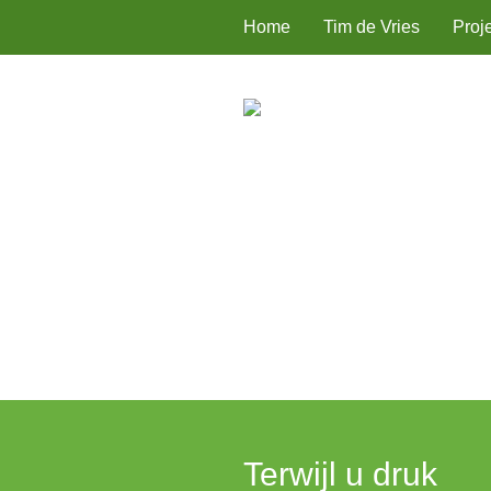
Home
Tim de Vries
Proj
Terwijl u druk